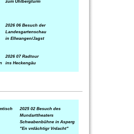
zum Uhlbergturm
2026 06 Besuch der
Landesgartenschau
in Ellwangen/Jagst
2026 07 Radtour
n
ins Heckengäu
mtisch
2025 02
Besuch des
Mundart
theaters
Schwabenbühne in Asperg
"En vrdächtigr Vrdacht"