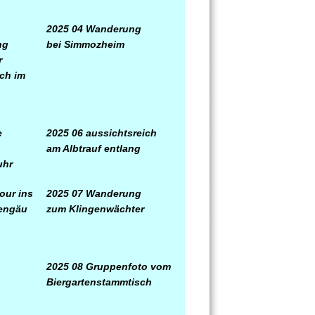
2025 04 Wanderung
ng
bei Simmozheim
r
ch im
e
2025 06 aussichtsreich
am Albtrauf entlang
uhr
our ins
2025 07 Wanderung
engäu
zum Klingenwächter
2025 08 Gruppenfoto vom
Biergartenstammtisch