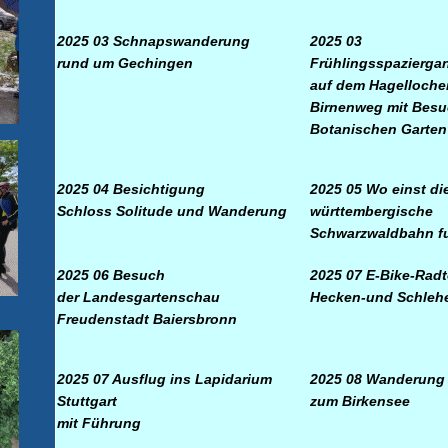
2025 03
Schnapswanderung
2025 03
rund um Gechingen
Frühlingsspazierga
auf dem Hagelloche
Birnenweg
mit Besu
Botanischen Garten
2025 04 Besichtigung
2025 05 Wo einst di
Schloss Solitude und Wanderung
württembergische
Schwarzwaldbahn f
2025 06 Besuch
2025 07 E-Bike-Radt
der Landesgartenschau
Hecken-und Schleh
Freudenstadt Baiersbronn
2025 07 Ausflug ins Lapidarium
2025 08 Wanderung
Stuttgart
zum Birkensee
mit Führung